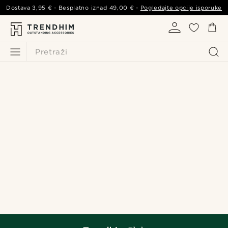
Dostava
3,95 €
- Besplatno iznad
49,00 €
-
Pogledajte opcije isporuke
Pretraži