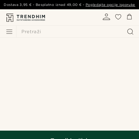
Dostava
3,95 €
- Besplatno iznad
49,00 €
-
Pogledajte opcije isporuke
Pretraži