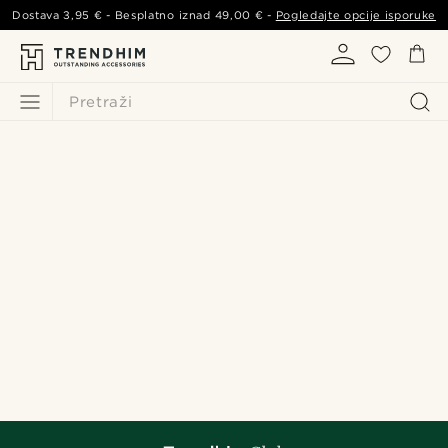
Dostava
3,95 €
- Besplatno iznad
49,00 €
-
Pogledajte opcije isporuke
Pretraži