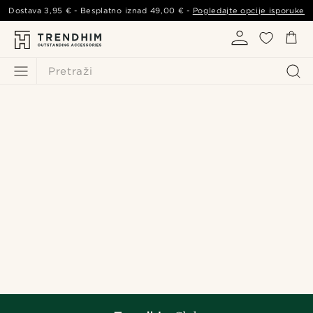
Dostava
3,95 €
- Besplatno iznad
49,00 €
-
Pogledajte opcije isporuke
Pretraži