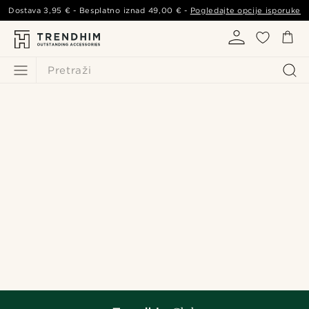
Dostava
3,95 €
- Besplatno iznad
49,00 €
-
Pogledajte opcije isporuke
Pretraži