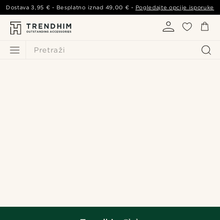
Dostava
3,95 €
- Besplatno iznad
49,00 €
-
Pogledajte opcije isporuke
Pretraži